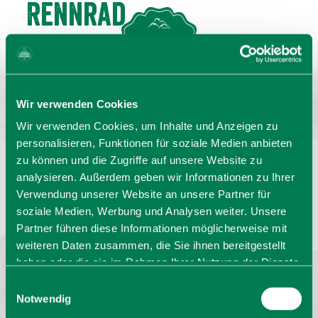
Rennrad
MENU
GASTGEBERSUCHE
Wir verwenden Cookies
Wir verwenden Cookies, um Inhalte und Anzeigen zu
personalisieren, Funktionen für soziale Medien anbieten
zu können und die Zugriffe auf unsere Website zu
analysieren. Außerdem geben wir Informationen zu Ihrer
Sprache wählen:
DE
EN
IT
Verwendung unserer Website an unsere Partner für
soziale Medien, Werbung und Analysen weiter. Unsere
Barrierefrei reisen
Filmregion
Prospekte
Partner führen diese Informationen möglicherweise mit
Kontakt
Impressum
Datenschutz
weiteren Daten zusammen, die Sie ihnen bereitgestellt
Erklärung zur Barrierefreiheit
haben oder die sie im Rahmen Ihrer Nutzung der Dienste
Bayern - traditionell anders
gesammelt haben. Sie geben Einwilligung zu unseren
Einwilligungsauswahl
Cookies, wenn Sie unsere Webseite weiterhin nutzen.
Notwendig