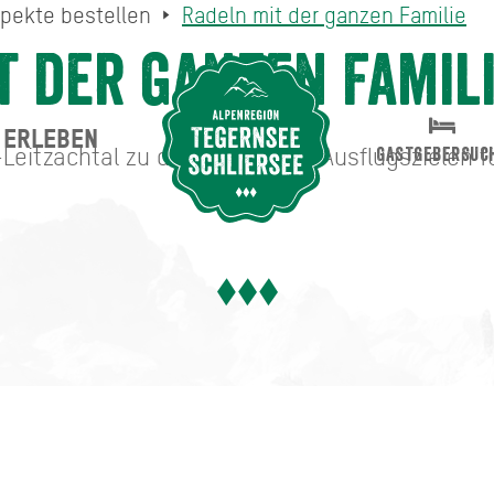
pekte bestellen
Radeln mit der ganzen Familie
t der ganzen Famil
ERLEBEN
Suche abschicken
Leitzachtal zu den schönsten Ausflugszielen fü
GASTGEBERSUC