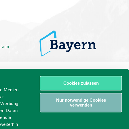
ssum
Cookies zulassen
le Medien
ir
Nur notwendige Cookies
, Werbung
verwenden
ren Daten
ienste
weiterhin