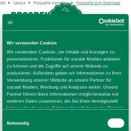
eite
Service
Prospekte bestellen
Prospekte zum Download
Prospekte zum
MENU
GASTGEBERSUCHE
Download
Wir verwenden Cookies
Wir verwenden Cookies, um Inhalte und Anzeigen zu
personalisieren, Funktionen für soziale Medien anbieten
zu können und die Zugriffe auf unsere Website zu
analysieren. Außerdem geben wir Informationen zu Ihrer
Verwendung unserer Website an unsere Partner für
soziale Medien, Werbung und Analysen weiter. Unsere
Partner führen diese Informationen möglicherweise mit
Sprache wählen:
DE
EN
IT
weiteren Daten zusammen, die Sie ihnen bereitgestellt
haben oder die sie im Rahmen Ihrer Nutzung der Dienste
Barrierefrei reisen
Filmregion
Prospekte
gesammelt haben. Sie geben Einwilligung zu unseren
Einwilligungsauswahl
Kontakt
Impressum
Datenschutz
Cookies, wenn Sie unsere Webseite weiterhin nutzen.
Notwendig
Erklärung zur Barrierefreiheit