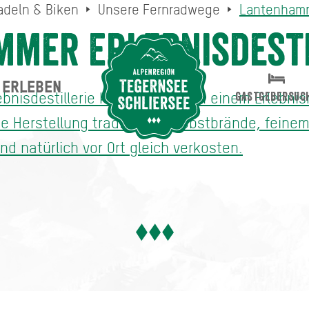
adeln & Biken
Unsere Fernradwege
Lantenhamme
mer Erlebnisdesti
ERLEBEN
Suche abschicken
bnisdestillerie können Gäste in einem Erlebnis
GASTGEBERSUC
ie Herstellung traditioneller Obstbrände, feine
d natürlich vor Ort gleich verkosten.