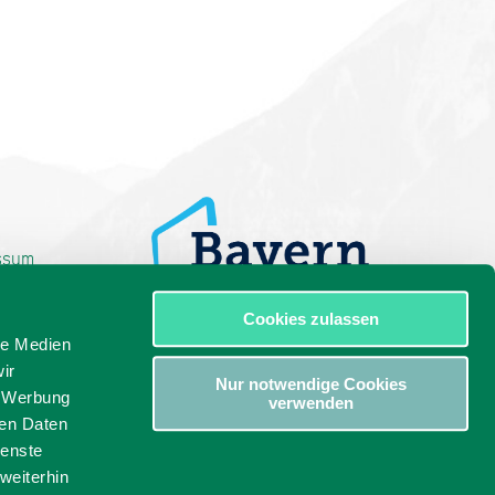
ssum
Cookies zulassen
le Medien
ir
Nur notwendige Cookies
, Werbung
verwenden
ren Daten
ienste
weiterhin