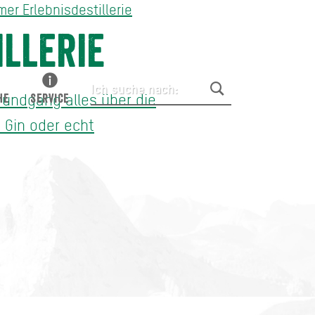
r Erlebnisdestillerie
llerie
rundgang alles über die
HE
SERVICE
m Gin oder echt