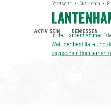
Startseite
Aktiv sein
R
Lantenham
AKTIV SEIN
GENIESSEN
In der Lantenhammer Erle
Welt der Destillate und d
bayrischem Rum lernen un