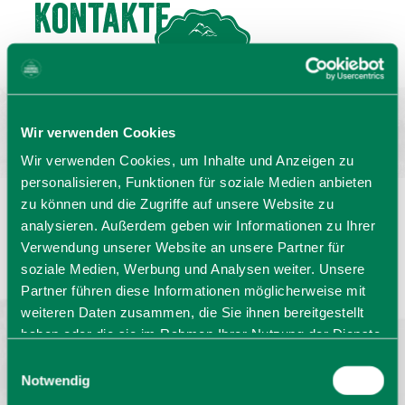
Kontakte
MENU
GASTGEBERSUCHE
Wir verwenden Cookies
Wir verwenden Cookies, um Inhalte und Anzeigen zu
personalisieren, Funktionen für soziale Medien anbieten
zu können und die Zugriffe auf unsere Website zu
analysieren. Außerdem geben wir Informationen zu Ihrer
Sprache wählen:
DE
EN
IT
Verwendung unserer Website an unsere Partner für
soziale Medien, Werbung und Analysen weiter. Unsere
Barrierefrei reisen
Filmregion
Prospekte
Partner führen diese Informationen möglicherweise mit
Kontakt
Impressum
Datenschutz
weiteren Daten zusammen, die Sie ihnen bereitgestellt
Erklärung zur Barrierefreiheit
haben oder die sie im Rahmen Ihrer Nutzung der Dienste
Bayern - traditionell anders
gesammelt haben. Sie geben Einwilligung zu unseren
Einwilligungsauswahl
Cookies, wenn Sie unsere Webseite weiterhin nutzen.
Notwendig