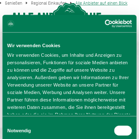
Genießen
Regional Einkaufen
Alle Anbieter auf einen Blick
Alle Anbieter auf
MENU
GASTGEBERSUCHE
einen Blick
Wir verwenden Cookies
Wir verwenden Cookies, um Inhalte und Anzeigen zu
personalisieren, Funktionen für soziale Medien anbieten
zu können und die Zugriffe auf unsere Website zu
analysieren. Außerdem geben wir Informationen zu Ihrer
Verwendung unserer Website an unsere Partner für
soziale Medien, Werbung und Analysen weiter. Unsere
Partner führen diese Informationen möglicherweise mit
Sprache wählen:
DE
EN
IT
weiteren Daten zusammen, die Sie ihnen bereitgestellt
haben oder die sie im Rahmen Ihrer Nutzung der Dienste
Barrierefrei reisen
Filmregion
Prospekte
gesammelt haben. Sie geben Einwilligung zu unseren
Einwilligungsauswahl
Kontakt
Impressum
Datenschutz
Cookies, wenn Sie unsere Webseite weiterhin nutzen.
Notwendig
Erklärung zur Barrierefreiheit