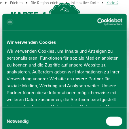
te
Erleben
Die Region erleben
Interaktive Karte
Karte 4
Karte 4
MENU
GASTGEBERSUCHE
Wir verwenden Cookies
Wir verwenden Cookies, um Inhalte und Anzeigen zu
personalisieren, Funktionen für soziale Medien anbieten
zu können und die Zugriffe auf unsere Website zu
analysieren. Außerdem geben wir Informationen zu Ihrer
Verwendung unserer Website an unsere Partner für
Sprache wählen:
DE
EN
IT
soziale Medien, Werbung und Analysen weiter. Unsere
Partner führen diese Informationen möglicherweise mit
Barrierefrei reisen
Filmregion
Prospekte
weiteren Daten zusammen, die Sie ihnen bereitgestellt
Kontakt
Impressum
Datenschutz
haben oder die sie im Rahmen Ihrer Nutzung der Dienste
Erklärung zur Barrierefreiheit
gesammelt haben. Sie geben Einwilligung zu unseren
Einwilligungsauswahl
Bayern - traditionell anders
Cookies, wenn Sie unsere Webseite weiterhin nutzen.
Notwendig