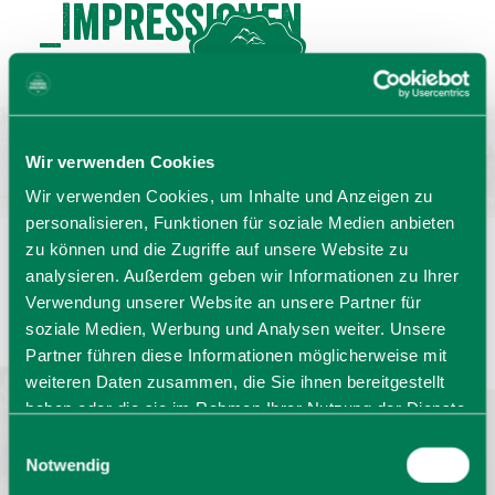
_Impressionen
MENU
GASTGEBERSUCHE
Wir verwenden Cookies
Wir verwenden Cookies, um Inhalte und Anzeigen zu
personalisieren, Funktionen für soziale Medien anbieten
zu können und die Zugriffe auf unsere Website zu
analysieren. Außerdem geben wir Informationen zu Ihrer
Sprache wählen:
DE
EN
IT
Verwendung unserer Website an unsere Partner für
soziale Medien, Werbung und Analysen weiter. Unsere
Barrierefrei reisen
Filmregion
Prospekte
Partner führen diese Informationen möglicherweise mit
Kontakt
Impressum
Datenschutz
weiteren Daten zusammen, die Sie ihnen bereitgestellt
Erklärung zur Barrierefreiheit
haben oder die sie im Rahmen Ihrer Nutzung der Dienste
Bayern - traditionell anders
gesammelt haben. Sie geben Einwilligung zu unseren
Einwilligungsauswahl
Cookies, wenn Sie unsere Webseite weiterhin nutzen.
Notwendig