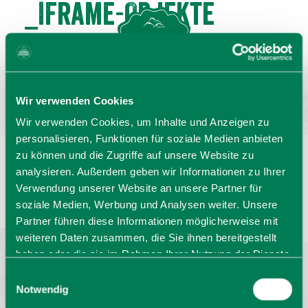
_IFrame-Objekte
MENU
GASTGEBERSUCHE
Wir verwenden Cookies
Wir verwenden Cookies, um Inhalte und Anzeigen zu
personalisieren, Funktionen für soziale Medien anbieten
zu können und die Zugriffe auf unsere Website zu
analysieren. Außerdem geben wir Informationen zu Ihrer
Sprache wählen:
DE
EN
IT
Verwendung unserer Website an unsere Partner für
soziale Medien, Werbung und Analysen weiter. Unsere
Barrierefrei reisen
Filmregion
Prospekte
Partner führen diese Informationen möglicherweise mit
Kontakt
Impressum
Datenschutz
weiteren Daten zusammen, die Sie ihnen bereitgestellt
Erklärung zur Barrierefreiheit
haben oder die sie im Rahmen Ihrer Nutzung der Dienste
Bayern - traditionell anders
gesammelt haben. Sie geben Einwilligung zu unseren
Einwilligungsauswahl
Cookies, wenn Sie unsere Webseite weiterhin nutzen.
Notwendig