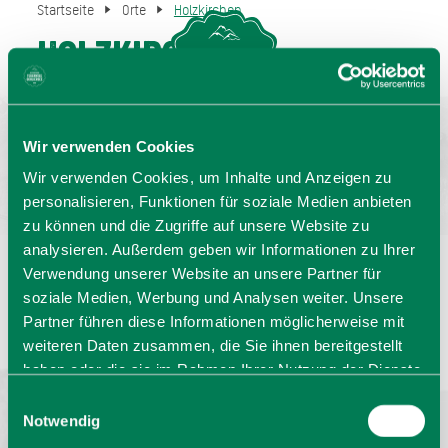
Startseite
Orte
Holzkirchen
Holzkirchen
MENU
GASTGEBERSUCHE
Wir verwenden Cookies
Wir verwenden Cookies, um Inhalte und Anzeigen zu
personalisieren, Funktionen für soziale Medien anbieten
zu können und die Zugriffe auf unsere Website zu
analysieren. Außerdem geben wir Informationen zu Ihrer
Verwendung unserer Website an unsere Partner für
Sprache wählen:
DE
EN
IT
soziale Medien, Werbung und Analysen weiter. Unsere
Partner führen diese Informationen möglicherweise mit
Barrierefrei reisen
Filmregion
Prospekte
weiteren Daten zusammen, die Sie ihnen bereitgestellt
Kontakt
Impressum
Datenschutz
haben oder die sie im Rahmen Ihrer Nutzung der Dienste
Erklärung zur Barrierefreiheit
gesammelt haben. Sie geben Einwilligung zu unseren
Einwilligungsauswahl
Bayern - traditionell anders
Cookies, wenn Sie unsere Webseite weiterhin nutzen.
Notwendig