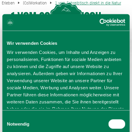
Erleben
(Co)Workation
1 vom Schreibtisch direkt in die Natur
1 vom Schreibtisch
MENU
GASTGEBERSUCHE
direkt in die Natur
Wir verwenden Cookies
Wer in der Alpenregion arbeitet, hat es zum Startpunkt
Wir verwenden Cookies, um Inhalte und Anzeigen zu
der Wanderung oder Radltour nicht weit ist.
personalisieren, Funktionen für soziale Medien anbieten
zu können und die Zugriffe auf unsere Website zu
analysieren. Außerdem geben wir Informationen zu Ihrer
Verwendung unserer Website an unsere Partner für
soziale Medien, Werbung und Analysen weiter. Unsere
Partner führen diese Informationen möglicherweise mit
weiteren Daten zusammen, die Sie ihnen bereitgestellt
haben oder die sie im Rahmen Ihrer Nutzung der Dienste
gesammelt haben. Sie geben Einwilligung zu unseren
Einwilligungsauswahl
Cookies, wenn Sie unsere Webseite weiterhin nutzen.
Notwendig
Sprache wählen:
DE
EN
IT