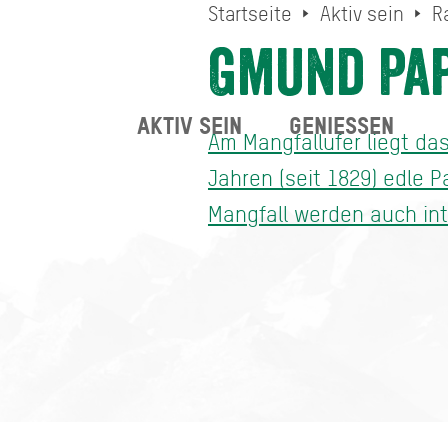
Startseite
Aktiv sein
R
Gmund Pap
AKTIV SEIN
GENIESSEN
Am Mangfallufer liegt da
Jahren (seit 1829) edle 
Mangfall werden auch in