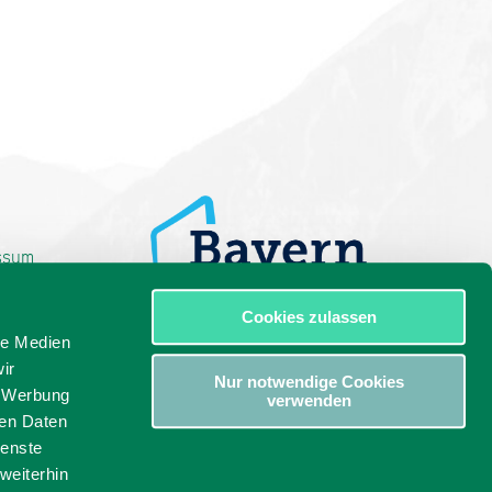
ssum
Cookies zulassen
le Medien
ir
Nur notwendige Cookies
, Werbung
verwenden
ren Daten
ienste
weiterhin