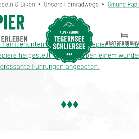
adeln & Biken
Unsere Fernradwege
Gmund Papi
ier
ERLEBEN
Suche abschicken
s Familienunternehmen Büttenpapierfabrik Gmun
GASTGEBERSUC
Papiere hergestellt werden. Neben einem wunde
teressante Führungen angeboten.