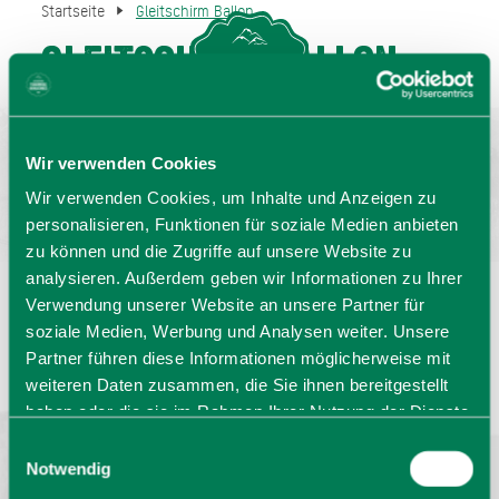
Startseite
Gleitschirm Ballon
Gleitschirm Ballon
MENU
GASTGEBERSUCHE
Wir verwenden Cookies
Wir verwenden Cookies, um Inhalte und Anzeigen zu
personalisieren, Funktionen für soziale Medien anbieten
zu können und die Zugriffe auf unsere Website zu
analysieren. Außerdem geben wir Informationen zu Ihrer
Verwendung unserer Website an unsere Partner für
Sprache wählen:
DE
EN
IT
soziale Medien, Werbung und Analysen weiter. Unsere
Partner führen diese Informationen möglicherweise mit
Barrierefrei reisen
Filmregion
Prospekte
weiteren Daten zusammen, die Sie ihnen bereitgestellt
Kontakt
Impressum
Datenschutz
haben oder die sie im Rahmen Ihrer Nutzung der Dienste
Erklärung zur Barrierefreiheit
gesammelt haben. Sie geben Einwilligung zu unseren
Einwilligungsauswahl
Bayern - traditionell anders
Cookies, wenn Sie unsere Webseite weiterhin nutzen.
Notwendig