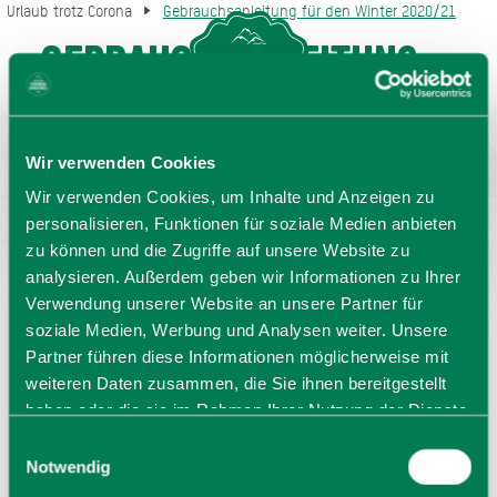
Urlaub trotz Corona
Gebrauchsanleitung für den Winter 2020/21
Gebrauchsanleitung
MENU
GASTGEBERSUCHE
für den Winter
2020/21
Wir verwenden Cookies
Wir verwenden Cookies, um Inhalte und Anzeigen zu
Naturregeln, Corona-Tipps
personalisieren, Funktionen für soziale Medien anbieten
zu können und die Zugriffe auf unsere Website zu
analysieren. Außerdem geben wir Informationen zu Ihrer
Verwendung unserer Website an unsere Partner für
soziale Medien, Werbung und Analysen weiter. Unsere
Partner führen diese Informationen möglicherweise mit
weiteren Daten zusammen, die Sie ihnen bereitgestellt
haben oder die sie im Rahmen Ihrer Nutzung der Dienste
gesammelt haben. Sie geben Einwilligung zu unseren
Einwilligungsauswahl
Cookies, wenn Sie unsere Webseite weiterhin nutzen.
Notwendig
Sprache wählen:
DE
EN
IT