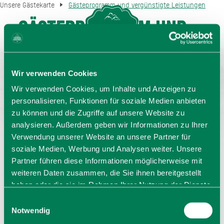
Unsere Gästekarte
Gästeprogramm und vergünstigte Leistungen
Gästeprogramm und
MENU
GASTGEBERSUCHE
vergünstigte
Leistungen
Wir verwenden Cookies
Wir verwenden Cookies, um Inhalte und Anzeigen zu
GÄSTEPROGRAMM UND
personalisieren, Funktionen für soziale Medien anbieten
zu können und die Zugriffe auf unsere Website zu
VERGÜNSTIGTE
analysieren. Außerdem geben wir Informationen zu Ihrer
Verwendung unserer Website an unsere Partner für
soziale Medien, Werbung und Analysen weiter. Unsere
LEISTUNGEN
Partner führen diese Informationen möglicherweise mit
weiteren Daten zusammen, die Sie ihnen bereitgestellt
haben oder die sie im Rahmen Ihrer Nutzung der Dienste
gesammelt haben. Sie geben Einwilligung zu unseren
Einwilligungsauswahl
Cookies, wenn Sie unsere Webseite weiterhin nutzen.
Notwendig