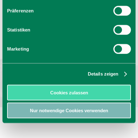
Präferenzen
Statistiken
Sprache wählen:
DE
EN
IT
Marketing
Barrierefrei reisen
Filmregion
Prospekte
Kontakt
Impressum
Datenschutz
Erklärung zur Barrierefreiheit
Bayern - traditionell anders
Details zeigen
Cookies zulassen
Nur notwendige Cookies verwenden