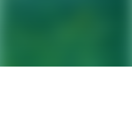
Filmspaziergang
durch Bayrischzell