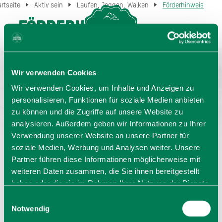
artseite
Aktiv sein
Laufen, Joggen, Walken
Förderhinweis
Förderhinweis
MENU
GASTGEBERSUCHE
Gefördert durch das Bayerische Staatsministerium für
Ernährung, Landwirtschaft und Forsten und
Wir verwenden Cookies
den Europäischen Landwirtschaftsfonds für die
Wir verwenden Cookies, um Inhalte und Anzeigen zu
Entwicklung des ländlichen Raums (ELER).
personalisieren, Funktionen für soziale Medien anbieten
zu können und die Zugriffe auf unsere Website zu
analysieren. Außerdem geben wir Informationen zu Ihrer
Verwendung unserer Website an unsere Partner für
soziale Medien, Werbung und Analysen weiter. Unsere
Partner führen diese Informationen möglicherweise mit
weiteren Daten zusammen, die Sie ihnen bereitgestellt
haben oder die sie im Rahmen Ihrer Nutzung der Dienste
gesammelt haben. Sie geben Einwilligung zu unseren
Einwilligungsauswahl
Cookies, wenn Sie unsere Webseite weiterhin nutzen.
Notwendig
Sprache wählen:
DE
EN
IT