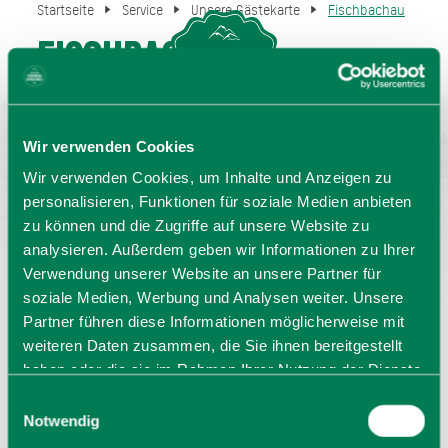
Startseite
Service
Unsere Gästekarte
Fischbachau
Fischbachau
MENU
GASTGEBERSUCHE
Kletterstadl Aurach - 1€ Ermäßigung auf den Eintritt
Wir verwenden Cookies
Wir verwenden Cookies, um Inhalte und Anzeigen zu
(Änderungen vorbehalten)
personalisieren, Funktionen für soziale Medien anbieten
zu können und die Zugriffe auf unsere Website zu
analysieren. Außerdem geben wir Informationen zu Ihrer
Verwendung unserer Website an unsere Partner für
soziale Medien, Werbung und Analysen weiter. Unsere
Partner führen diese Informationen möglicherweise mit
weiteren Daten zusammen, die Sie ihnen bereitgestellt
haben oder die sie im Rahmen Ihrer Nutzung der Dienste
gesammelt haben. Sie geben Einwilligung zu unseren
Einwilligungsauswahl
Cookies, wenn Sie unsere Webseite weiterhin nutzen.
Notwendig
Sprache wählen:
DE
EN
IT