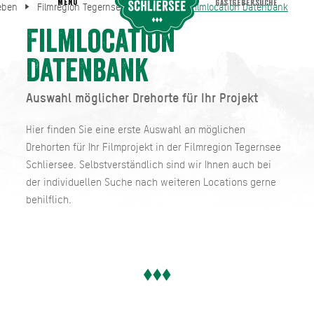
MENU
GASTGEBERSUCHE
eben
Filmregion Tegernsee Schliersee
Filmlocation Datenbank
Filmlocation Datenbank
Erleben
Filmregion Tegernsee Schliersee
Filmlocation
Datenbank
Auswahl möglicher Drehorte für Ihr Projekt
Hier finden Sie eine erste Auswahl an möglichen
Drehorten für Ihr Filmprojekt in der Filmregion Tegernsee
Schliersee. Selbstverständlich sind wir Ihnen auch bei
der individuellen Suche nach weiteren Locations gerne
behilflich.