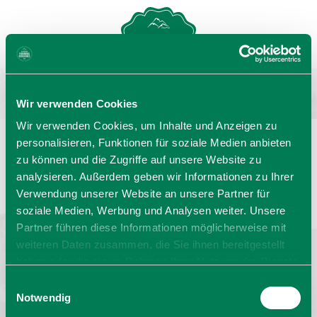
MENU
GASTGEBERSUCHE
Wir verwenden Cookies
Wir verwenden Cookies, um Inhalte und Anzeigen zu
personalisieren, Funktionen für soziale Medien anbieten
zu können und die Zugriffe auf unsere Website zu
Sprache wählen:
DE
EN
IT
analysieren. Außerdem geben wir Informationen zu Ihrer
Verwendung unserer Website an unsere Partner für
Barrierefrei reisen
Filmregion
Prospekte
soziale Medien, Werbung und Analysen weiter. Unsere
Kontakt
Impressum
Datenschutz
Erklärung zur Barrierefreiheit
Partner führen diese Informationen möglicherweise mit
weiteren Daten zusammen, die Sie ihnen bereitgestellt
Bayern - traditionell anders
haben oder die sie im Rahmen Ihrer Nutzung der Dienste
gesammelt haben. Sie geben Einwilligung zu unseren
Einwilligungsauswahl
Cookies, wenn Sie unsere Webseite weiterhin nutzen.
Notwendig