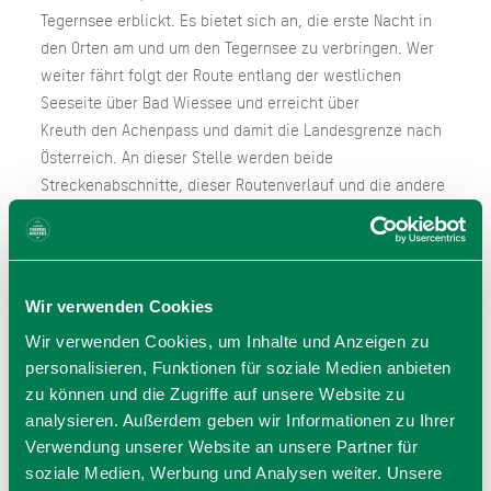
Tegernsee erblickt. Es bietet sich an, die erste Nacht in
den Orten am und um den Tegernsee zu verbringen. Wer
weiter fährt folgt der Route entlang der westlichen
Seeseite über Bad Wiessee und erreicht über
Kreuth den Achenpass und damit die Landesgrenze nach
Österreich. An dieser Stelle werden beide
Streckenabschnitte, dieser Routenverlauf und die andere
Option entlang der Isar, wieder zusammengeführt. Die
erste Etappe ist ein Vorgeschmack auf die Reise, vereint
bayerische Bilderbuchlandschaft, stille Naturmomente
und weckt ein erstes Gespür für die großen Erlebnisse,
Wir verwenden Cookies
die noch vor einem liegen: das Tiroler Inntal,
Wir verwenden Cookies, um Inhalte und Anzeigen zu
der Brennerpass, die Dolomiten und schließlich das große
personalisieren, Funktionen für soziale Medien anbieten
Ziel Venedig.
zu können und die Zugriffe auf unsere Website zu
analysieren. Außerdem geben wir Informationen zu Ihrer
Alle Infos zum Fernradweg münchen venezia
Verwendung unserer Website an unsere Partner für
soziale Medien, Werbung und Analysen weiter. Unsere