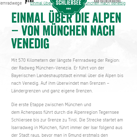
MENU
GASTGEBERSUCHE
Fernradwege
Einmal über die Alpen – von München nach Venedig
Einmal über die Alpen – von München nach Venedig
e Fernradwege
Einmal über die Alpen
– von München nach
Venedig
Mit 570 Kilometern der längste Fernradweg der Region:
der Radweg München-Venezia. Er führt von der
Bayerischen Landeshauptstadt einmal über die Alpen bis
nach Venedig. Auf ihm überwindet man Grenzen –
Ländergrenzen und ganz eigene Grenzen.
Die erste Etappe zwischen München und
dem Achenpass führt durch die Alpenregion Tegernsee
Schliersee bis zur Grenze zu Tirol. Die Strecke startet am
Isarradweg in München, führt immer der Isar folgend aus
der Stadt raus, bevor man in Gmund erstmals den