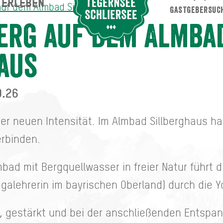
ERLEBEN
Suche abschicken
auf dem Almbad Sillberghaus
GASTGEBERSUC
bad Sillberghaus
erg auf dem Almba
aus
9.26
ner neuen Intensität. Im Almbad Sillberghaus ha
erbinden.
ad mit Bergquellwasser in freier Natur führt d
ogalehrerin im bayrischen Oberland) durch die 
t, gestärkt und bei der anschließenden Entspa