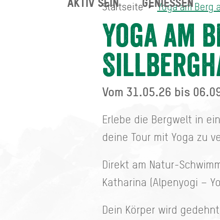
AKTIV SEIN
GENIESSEN
Startseite
Yoga am Berg 
Yoga am Berg auf dem Alm
Startseite
Yoga am B
Sillbergh
Vom 31.05.26 bis 06.0
Erlebe die Bergwelt in ei
deine Tour mit Yoga zu v
Direkt am Natur-Schwimmb
Katharina (Alpenyogi – Y
Dein Körper wird gedehn