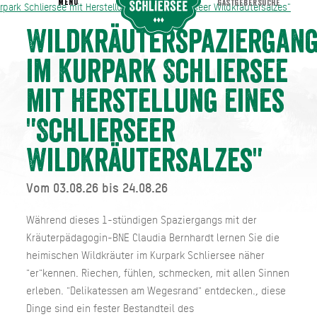
MENU
GASTGEBERSUCHE
park Schliersee mit Herstellung eines "Schlierseer Wildkräutersalzes"
rpark Schliersee mit Herstellung eines "Schlierseer Wildkräutersalzes"
Wildkräuterspaziergan
im Kurpark Schliersee
mit Herstellung eines
"Schlierseer
Wildkräutersalzes"
Vom 03.08.26 bis 24.08.26
Während dieses 1-stündigen Spaziergangs mit der
Kräuterpädagogin-BNE Claudia Bernhardt lernen Sie die
heimischen Wildkräuter im Kurpark Schliersee näher
"er"kennen. Riechen, fühlen, schmecken, mit allen Sinnen
erleben. "Delikatessen am Wegesrand" entdecken., diese
Dinge sind ein fester Bestandteil des