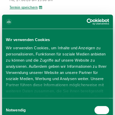
Termin speichern
Mo, 24.08.26 um 15:00 Uhr
Termin speichern
Wir verwenden Cookies
Wir verwenden Cookies, um Inhalte und Anzeigen zu
personalisieren, Funktionen für soziale Medien anbieten
zu können und die Zugriffe auf unsere Website zu
analysieren. Außerdem geben wir Informationen zu Ihrer
Verwendung unserer Website an unsere Partner für
soziale Medien, Werbung und Analysen weiter. Unsere
Partner führen diese Informationen möglicherweise mit
Preise
weiteren Daten zusammen, die Sie ihnen bereitgestellt
kostenlos
haben oder die sie im Rahmen Ihrer Nutzung der Dienste
mit Gästekarte kostenfrei
gesammelt haben. Sie geben Einwilligung zu unseren
Einwilligungsauswahl
Cookies, wenn Sie unsere Webseite weiterhin nutzen.
Notwendig
sonst 5 €uro