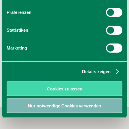
Präferenzen
Veranstalter
Gäste-Information Schliersee
Statistiken
Perfallstraße 4
83727 Schliersee
Tel.: +49 8026 6065 0
Marketing
zur Website
E-Mail verfassen
Details zeigen
Cookies zulassen
Nur notwendige Cookies verwenden