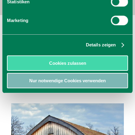
Statistiken
Marketing
Zollingerhalle - Kultur- und
Orgelzentrum Valley
Graf-Arco-Str. 30
Details zeigen
83626
Valley
jetzt Route planen
Cookies zulassen
Nur notwendige Cookies verwenden