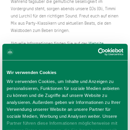
Während tagsüber die gemütliche Geselligkeit im
Vordergrund steht, sorgen abends unsere DJs (Oli, Timmi
und Lurchi) für den richtigen Sound. Freut euch auf einen
Mix aus Party-Klassikern und aktuellen Beats, die den
Waldboden zum Beben bringen.
Aktuelle Informationen finden Sie auf der
Website
.
ANREISE
Wir verwenden Cookies
Mit der
BRB RB55
erreichen Sie den Bahnhof Schliersee.
Von dort sind es ca 10-15 Minuten Fußweg zum Waldfest.
Wir verwenden Cookies, um Inhalte und Anzeigen zu
personalisieren, Funktionen für soziale Medien anbieten
zu können und die Zugriffe auf unsere Website zu
analysieren. Außerdem geben wir Informationen zu Ihrer
Verwendung unserer Website an unsere Partner für
soziale Medien, Werbung und Analysen weiter. Unsere
Partner führen diese Informationen möglicherweise mit