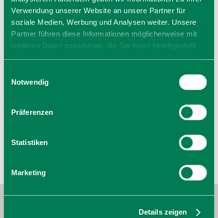
Verwendung unserer Website an unsere Partner für
soziale Medien, Werbung und Analysen weiter. Unsere
Partner führen diese Informationen möglicherweise mit
Veranstalter
weiteren Daten zusammen, die Sie ihnen bereitgestellt
Trachtenverein Schaftlach-Piesenkam
haben oder die sie im Rahmen Ihrer Nutzung der Dienste
Krottenthaler Str. 43
gesammelt haben. Sie geben Einwilligung zu unseren
83666 Waakirchen
Einwilligungsauswahl
Cookies, wenn Sie unsere Webseite weiterhin nutzen.
Tel.:
Notwendig
zur Website
E-Mail verfassen
Präferenzen
Statistiken
Marketing
Details zeigen