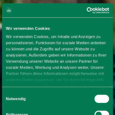
Wir verwenden Cookies
Wir verwenden Cookies, um Inhalte und Anzeigen zu
personalisieren, Funktionen für soziale Medien anbieten
zu können und die Zugriffe auf unsere Website zu
analysieren. Außerdem geben wir Informationen zu Ihrer
Verwendung unserer Website an unsere Partner für
soziale Medien, Werbung und Analysen weiter. Unsere
Partner führen diese Informationen möglicherweise mit
weiteren Daten zusammen, die Sie ihnen bereitgestellt
haben oder die sie im Rahmen Ihrer Nutzung der Dienste
gesammelt haben. Sie geben Einwilligung zu unseren
Einwilligungsauswahl
Cookies, wenn Sie unsere Webseite weiterhin nutzen.
Notwendig
Präferenzen