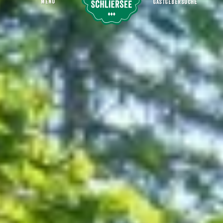
MENU
GASTGEBERSUCHE
Tegernseer Heimatführer - Von der Wiese in den Mund
Startseite