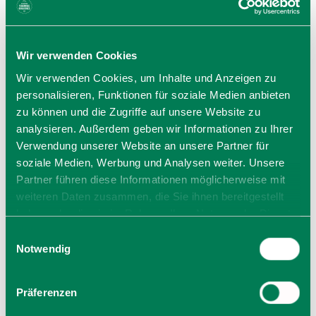
Mi, 23.09.26 um 18:30 Uhr
Termin speichern
Wir verwenden Cookies
Wir verwenden Cookies, um Inhalte und Anzeigen zu
personalisieren, Funktionen für soziale Medien anbieten
Mi, 30.09.26 um 18:30 Uhr
zu können und die Zugriffe auf unsere Website zu
Termin speichern
analysieren. Außerdem geben wir Informationen zu Ihrer
Verwendung unserer Website an unsere Partner für
soziale Medien, Werbung und Analysen weiter. Unsere
Mi, 07.10.26 um 18:30 Uhr
Partner führen diese Informationen möglicherweise mit
Termin speichern
weiteren Daten zusammen, die Sie ihnen bereitgestellt
haben oder die sie im Rahmen Ihrer Nutzung der Dienste
Mi, 14.10.26 um 18:30 Uhr
gesammelt haben. Sie geben Einwilligung zu unseren
Einwilligungsauswahl
Cookies, wenn Sie unsere Webseite weiterhin nutzen.
Notwendig
Termin speichern
Präferenzen
Seite 1 von 4