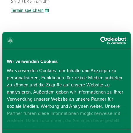
So, 30.08.26 um Uhr
Termin speichern
Wir verwenden Cookies
Wir verwenden Cookies, um Inhalte und Anzeigen zu
Veranstalter
personalisieren, Funktionen für soziale Medien anbieten
Freiwillige Feuerwehr Piesenkam e.V.
zu können und die Zugriffe auf unsere Website zu
Sachsenkamer Str. 17
analysieren. Außerdem geben wir Informationen zu Ihrer
83666 Waakirchen
Verwendung unserer Website an unsere Partner für
Tel.:
soziale Medien, Werbung und Analysen weiter. Unsere
zur Website
Partner führen diese Informationen möglicherweise mit
E-Mail verfassen
weiteren Daten zusammen, die Sie ihnen bereitgestellt
haben oder die sie im Rahmen Ihrer Nutzung der Dienste