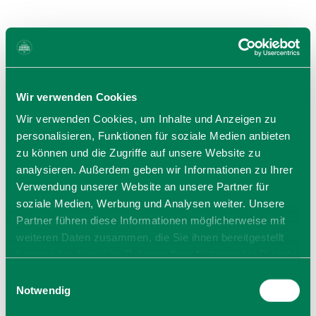
Sa, 21.11.26 um 20:00 Uhr
Termin speichern
Wir verwenden Cookies
Wir verwenden Cookies, um Inhalte und Anzeigen zu
personalisieren, Funktionen für soziale Medien anbieten
zu können und die Zugriffe auf unsere Website zu
analysieren. Außerdem geben wir Informationen zu Ihrer
Verwendung unserer Website an unsere Partner für
soziale Medien, Werbung und Analysen weiter. Unsere
Partner führen diese Informationen möglicherweise mit
Preise
weiteren Daten zusammen, die Sie ihnen bereitgestellt
kostenlos
haben oder die sie im Rahmen Ihrer Nutzung der Dienste
Eintritt frei – Spenden an Schorsch der Bauer mit dem
gesammelt haben. Sie geben Einwilligung zu unseren
Einwilligungsauswahl
MilliMusi-Projekt willkommen
Cookies, wenn Sie unsere Webseite weiterhin nutzen.
Notwendig