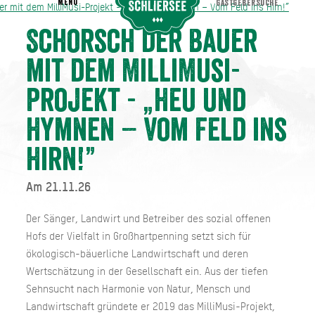
MENU
GASTGEBERSUCHE
r mit dem MilliMusi-Projekt - „Heu und Hymnen – Vom Feld ins Hirn!”
uer mit dem MilliMusi-Projekt - „Heu und Hymnen – Vom Feld ins Hirn!”
Schorsch der Bauer
mit dem MilliMusi-
Projekt - „Heu und
Hymnen – Vom Feld ins
Hirn!”
Am 21.11.26
Der Sänger, Landwirt und Betreiber des sozial offenen
Hofs der Vielfalt in Großhartpenning setzt sich für
ökologisch-bäuerliche Landwirtschaft und deren
Wertschätzung in der Gesellschaft ein. Aus der tiefen
Sehnsucht nach Harmonie von Natur, Mensch und
Landwirtschaft gründete er 2019 das MilliMusi-Projekt,