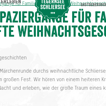
ERLEBEN
Suche abschicken
rgänge für Familien - Zauberhafte Weihnachtsgesc
GASTGEBERSUC
 Familien - Zauberhafte Weihnachtsgeschichten
aziergänge für Fa
fte Weihnachtsges
geschichten
 Märchenrunde durchs weihnachtliche Schlierse
 großen Fest. Wir hören von einem heiteren Kr
Nacht und erleben, wie der große Traum eines 