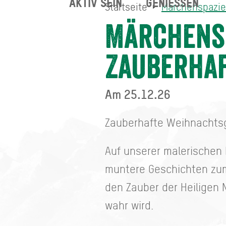
AKTIV SEIN
GENIESSEN
Startseite
Märchenspazie
Märchenspaziergänge für
Startseite
Märchensp
Zauberha
Am 25.12.26
Zauberhafte Weihnachts
Auf unserer malerischen
muntere Geschichten zum
den Zauber der Heiligen 
wahr wird.