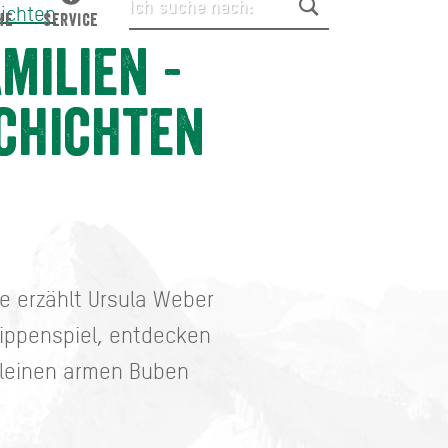
hichten
HE
SERVICE
milien -
chichten
e erzählt Ursula Weber
ippenspiel, entdecken
kleinen armen Buben