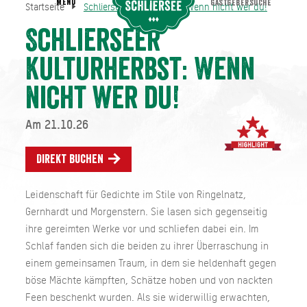
MENU
GASTGEBERSUCHE
Startseite
Schlierseer Kulturherbst: Wenn nicht wer du!
Schlierseer Kulturherbst: Wenn nicht wer du!
Startseite
Schlierseer
Kulturherbst: Wenn
nicht wer du!
Am 21.10.26
Direkt buchen
Leidenschaft für Gedichte im Stile von Ringelnatz,
Gernhardt und Morgenstern. Sie lasen sich gegenseitig
ihre gereimten Werke vor und schliefen dabei ein. Im
Schlaf fanden sich die beiden zu ihrer Überraschung in
einem gemeinsamen Traum, in dem sie heldenhaft gegen
böse Mächte kämpften, Schätze hoben und von nackten
Feen beschenkt wurden. Als sie widerwillig erwachten,