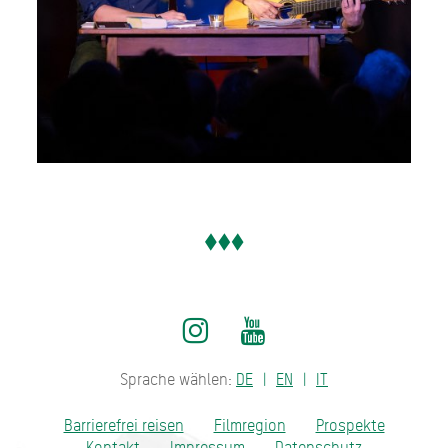
Sprache wählen:
DE
EN
IT
Barrierefrei reisen
Filmregion
Prospekte
Kontakt
Impressum
Datenschutz