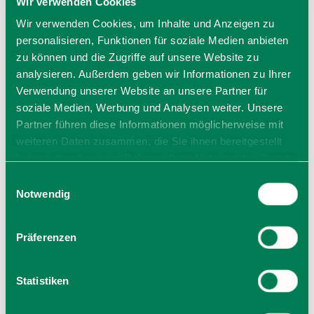
Wir verwenden Cookies
Wir verwenden Cookies, um Inhalte und Anzeigen zu
Preise
personalisieren, Funktionen für soziale Medien anbieten
Preis: 29,00 €
zu können und die Zugriffe auf unsere Website zu
analysieren. Außerdem geben wir Informationen zu Ihrer
Tickets erhältlich in der Gäste-Information Schliersee
Verwendung unserer Website an unsere Partner für
oder online unter münchenticket.de.
soziale Medien, Werbung und Analysen weiter. Unsere
Partner führen diese Informationen möglicherweise mit
weiteren Daten zusammen, die Sie ihnen bereitgestellt
Veranstalter
haben oder die sie im Rahmen Ihrer Nutzung der Dienste
Gäste-Information Schliersee
gesammelt haben. Sie geben Einwilligung zu unseren
Einwilligungsauswahl
Perfallstraße 4
Cookies, wenn Sie unsere Webseite weiterhin nutzen.
Notwendig
83727 Schliersee
Tel.: +49 8026 6065 0
zur Website
Präferenzen
E-Mail verfassen
Statistiken