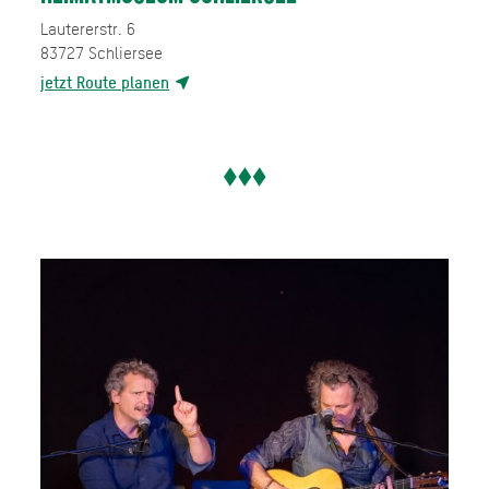
Lautererstr. 6
83727
Schliersee
jetzt Route planen