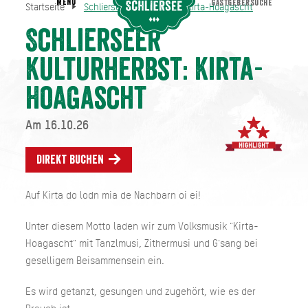
MENU
GASTGEBERSUCHE
Startseite
Schlierseer Kulturherbst: Kirta-Hoagascht
Schlierseer Kulturherbst: Kirta-Hoagascht
Startseite
Schlierseer
Kulturherbst: Kirta-
Hoagascht
Am 16.10.26
Direkt buchen
Auf Kirta do lodn mia de Nachbarn oi ei!
Unter diesem Motto laden wir zum Volksmusik "Kirta-
Hoagascht" mit Tanzlmusi, Zithermusi und G'sang bei
geselligem Beisammensein ein.
Es wird getanzt, gesungen und zugehört, wie es der