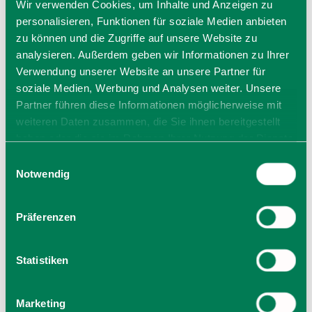
Wir verwenden Cookies, um Inhalte und Anzeigen zu
personalisieren, Funktionen für soziale Medien anbieten
Veranstalter
zu können und die Zugriffe auf unsere Website zu
Gäste-Information Schliersee
analysieren. Außerdem geben wir Informationen zu Ihrer
Perfallstraße 4
Verwendung unserer Website an unsere Partner für
83727 Schliersee
soziale Medien, Werbung und Analysen weiter. Unsere
Tel.: +49 8026 6065 0
Partner führen diese Informationen möglicherweise mit
zur Website
weiteren Daten zusammen, die Sie ihnen bereitgestellt
E-Mail verfassen
haben oder die sie im Rahmen Ihrer Nutzung der Dienste
gesammelt haben. Sie geben Einwilligung zu unseren
Einwilligungsauswahl
Cookies, wenn Sie unsere Webseite weiterhin nutzen.
Notwendig
Präferenzen
Statistiken
Marketing