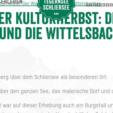
ERLEBEN
Suche abschicken
lturherbst: Der Weinberg und die Wittelsbacher
GASTGEBERSUC
 Der Weinberg und die Wittelsbacher
er Kulturherbst: D
und die Wittelsba
erg über dem Schliersee als besonderen Ort:
ber den ganzen See, das malerische Dorf und d
it war auf dieser Erhebung auch ein Burgstall u