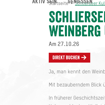
AKTIV SEIN
GENIESSEN
Startseite
Schlierseer Ku
Schlierseer Kulturherbst:
Startseite
Schlierse
Weinberg 
Am 27.10.26
Direkt buchen
Ja, man kennt den Weinb
Mit bezauberndem Blick ü
In früherer Geschichtsze