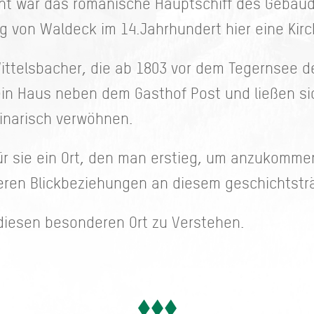
ht war das romanische Hauptschiff des Gebäud
rg von Waldeck im 14.Jahrhundert hier eine Kir
ittelsbacher, die ab 1803 vor dem Tegernsee d
ein Haus neben dem Gasthof Post und ließen s
ulinarisch verwöhnen.
ür sie ein Ort, den man erstieg, um anzukomm
eren Blickbeziehungen an diesem geschichtsträ
diesen besonderen Ort zu Verstehen.