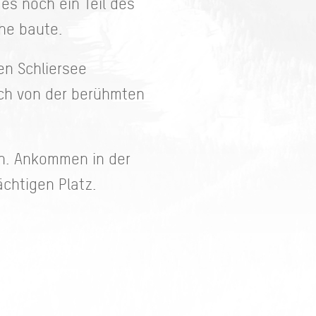
es noch ein Teil des
che baute.
en Schliersee
ich von der berühmten
en. Ankommen in der
chtigen Platz.