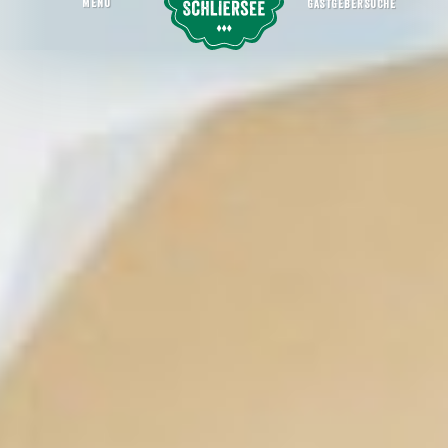
MENU
GASTGEBERSUCHE
Schlierseer Kulturherbst: Carl Orff´s "Carmina Bruana"
Startseite