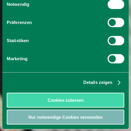
Cookies, wenn Sie unsere Webseite weiterhin nutzen.
Notwendig
Präferenzen
Statistiken
Marketing
Details zeigen
Cookies zulassen
Nur notwendige Cookies verwenden