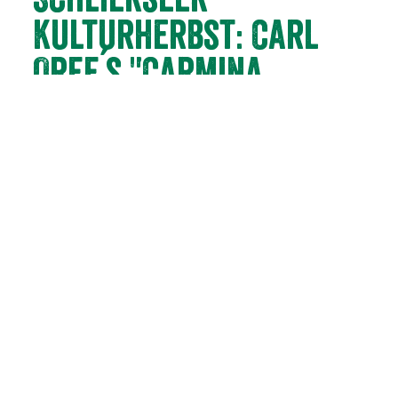
Kulturherbst: Carl
Orff´s "Carmina
Bruana"
Am 31.10.26
Direkt buchen
Kaum ein Werk der klassischen Musik hat so große und
begeisterte Verbreitung und Aufnahme gefunden wie Carl
Orffs Vertonung mittelalterlicher Frühlings-, Trink- und
Liebeslieder, die "Carmina burana". Orff entnahm der im
Kloster Benediktbeuern gefundenen Gedichtsammlung
mittelhochdeutsche, altfranzösische und
mittellateinische Verse und schuf eine mitreißende
Musiksprache - mal schmissige, mal innige Melodien, viel