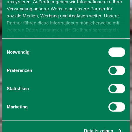
analysieren. Außerdem geben wir Informationen zu Ihrer
Verwendung unserer Website an unsere Partner für
soziale Medien, Werbung und Analysen weiter. Unsere
Partner führen diese Informationen möglicherweise mit
weiteren Daten zusammen, die Sie ihnen bereitgestellt
haben oder die sie im Rahmen Ihrer Nutzung der Dienste
gesammelt haben. Sie geben Einwilligung zu unseren
Einwilligungsauswahl
Cookies, wenn Sie unsere Webseite weiterhin nutzen.
Notwendig
Präferenzen
Statistiken
Marketing
Details zeigen