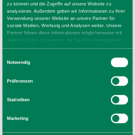
zu können und die Zugriffe auf unsere Website zu
ansonsten 5 Euro
analysieren. Außerdem geben wir Informationen zu Ihrer
Verwendung unserer Website an unsere Partner für
soziale Medien, Werbung und Analysen weiter. Unsere
Veranstalter
Partner führen diese Informationen möglicherweise mit
Gäste-Information Schliersee
weiteren Daten zusammen, die Sie ihnen bereitgestellt
vitalwelt Schliersee / Perfallstr. 4
haben oder die sie im Rahmen Ihrer Nutzung der Dienste
83727 Schliersee
gesammelt haben. Sie geben Einwilligung zu unseren
Tel.: 08026/6065/0
Einwilligungsauswahl
Cookies, wenn Sie unsere Webseite weiterhin nutzen.
Notwendig
zur Website
E-Mail verfassen
Präferenzen
Statistiken
Marketing