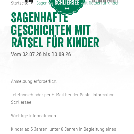
MENU
GASTGEBERSUCHE
Startseite
Sagenhafte Geschichten mit Rätsel für Kinder
Sagenhafte Geschichten mit Rätsel für Kinder
Startseite
Sagenhafte
Geschichten mit
Rätsel für Kinder
Vom 02.07.26 bis 10.09.26
Anmeldung erforderlich.
Telefonisch oder per E-Mail bei der Gäste-Information
Schliersee
Wichtige Informationen
Kinder ab 5 Jahren (unter 8 Jahren in Begleitung eines