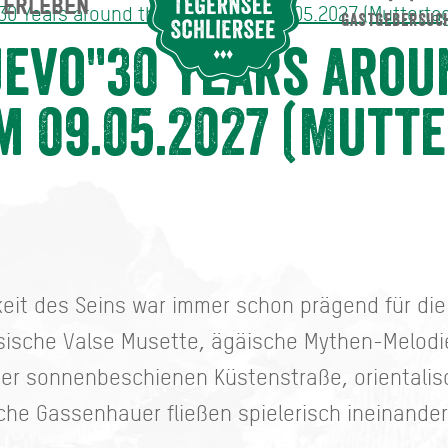
ERLEBEN
Suche abschicken
0 Years around the World!" am 09.05.2027 (Mutterta
GASTGEBERSUC
ound the World!" am 09.05.2027 (Muttertag)
evo"30 Years arou
m 09.05.2027 (Mutt
keit des Seins war immer schon prägend für di
sische Valse Musette, ägäische Mythen-Melodi
ner sonnenbeschienen Küstenstraße, orientalisc
che Gassenhauer fließen spielerisch ineinander