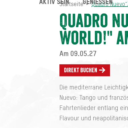
AKTIV SEIN
GENIESSEN
Startseite
Quadro Nuevo"3
Quadro Nuevo"30 Years ar
Startseite
Quadro Nu
World!" a
Am 09.05.27
Direkt buchen
Die mediterrane Leichtig
Nuevo: Tango und franzö
Fahrtenlieder entlang ei
Flavour und neapolitanis