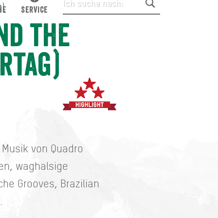
g)
HE
SERVICE
nd the
ertag)
e Musik von Quadro
en, waghalsige
he Grooves, Brazilian
.