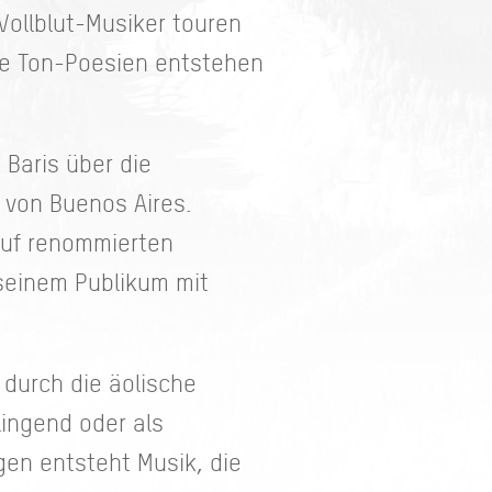
ollblut-Musiker touren
hre Ton-Poesien entstehen
Baris über die
 von Buenos Aires.
b auf renommierten
 seinem Publikum mit
 durch die äolische
lingend oder als
gen entsteht Musik, die