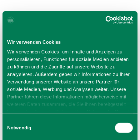
Wir verwenden Cookies
Wir verwenden Cookies, um Inhalte und Anzeigen zu
Preise
personalisieren, Funktionen für soziale Medien anbieten
von 9,00 € bis 9,00 €
zu können und die Zugriffe auf unsere Website zu
Eintritt pro Person ab 2 Jahren
analysieren. Außerdem geben wir Informationen zu Ihrer
9,-Euro
Verwendung unserer Website an unsere Partner für
Kleinkinder Eintritt frei ohne Anspruch auf eigenen
soziale Medien, Werbung und Analysen weiter. Unsere
Sitzplatz
Partner führen diese Informationen möglicherweise mit
weiteren Daten zusammen, die Sie ihnen bereitgestellt
haben oder die sie im Rahmen Ihrer Nutzung der Dienste
gesammelt haben. Sie geben Einwilligung zu unseren
Einwilligungsauswahl
Cookies, wenn Sie unsere Webseite weiterhin nutzen.
Notwendig
Veranstalter
Puppentheater Sommersprosse