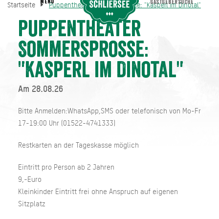
MENU
GASTGEBERSUCHE
Startseite
Puppentheater Sommersprosse: "Kasperl im Dinotal"
Puppentheater Sommersprosse: "Kasperl im Dinotal"
Startseite
Puppentheater
Sommersprosse:
"Kasperl im Dinotal"
Am 28.08.26
Bitte Anmelden:WhatsApp,SMS oder telefonisch von Mo-Fr
17-19:00 Uhr (01522-4741333)
Restkarten an der Tageskasse möglich
Eintritt pro Person ab 2 Jahren
9,-Euro
Kleinkinder Eintritt frei ohne Anspruch auf eigenen
Sitzplatz