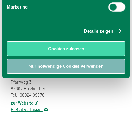
Marketing
Preise
kostenlos
Details zeigen
Eintritt frei – Spenden an Michael Martin Kofler und
Regine Kofler willkommen
Cookies zulassen
Nur notwendige Cookies verwenden
Veranstalter
Katholisches Pfarrbüro Holzkirchen
Pfarrweg 3
83607 Holzkirchen
Tel.: 08024 99570
zur Website
E-Mail verfassen