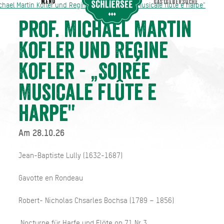
MENU
GASTGEBERSUCHE
ichael Martin Kofler und Regine Kofler - „Soirée Musicale flûte e harpe"
ichael Martin Kofler und Regine Kofler - „Soirée Musicale flûte e harpe"
Prof. Michael Martin
Kofler und Regine
Kofler - „Soirée
Musicale flûte e
harpe"
Am 28.10.26
Jean-Baptiste Lully (1632-1687)
Gavotte en Rondeau
Robert- Nicholas Chsarles Bochsa (1789 – 1856)
Nocturne für Harfe und Flöte op.71 Nr.3