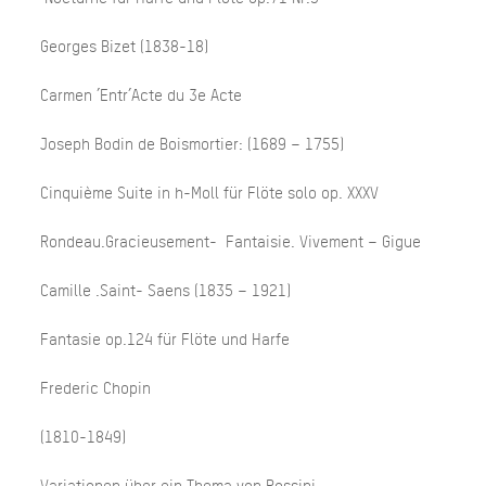
Georges Bizet (1838-18)
Carmen ’Entr’Acte du 3e Acte
Joseph Bodin de Boismortier: (1689 – 1755)
Cinquième Suite in h-Moll für Flöte solo op. XXXV
Rondeau.Gracieusement- Fantaisie. Vivement – Gigue
Camille .Saint- Saens (1835 – 1921)
Fantasie op.124 für Flöte und Harfe
Frederic Chopin
(1810-1849)
Variationen über ein Thema von Rossini