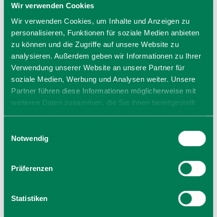
Wir verwenden Cookies
Wir verwenden Cookies, um Inhalte und Anzeigen zu
personalisieren, Funktionen für soziale Medien anbieten
zu können und die Zugriffe auf unsere Website zu
TERMINE IM ÜBERBLICK
analysieren. Außerdem geben wir Informationen zu Ihrer
Verwendung unserer Website an unsere Partner für
soziale Medien, Werbung und Analysen weiter. Unsere
am 28.10.26
Partner führen diese Informationen möglicherweise mit
weiteren Daten zusammen, die Sie ihnen bereitgestellt
haben oder die sie im Rahmen Ihrer Nutzung der Dienste
gesammelt haben. Sie geben Einwilligung zu unseren
Einwilligungsauswahl
Mi, 28.10.26 um 20:00 Uhr
Cookies, wenn Sie unsere Webseite weiterhin nutzen.
Notwendig
Termin speichern
Präferenzen
Statistiken