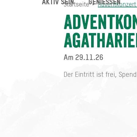
AKTIV SEIN
GENIESSEN
Startseite
Adventkonzert 
Adventkonzert der Blaska
Startseite
Adventkon
Agatharie
Am 29.11.26
Der Eintritt ist frei, Spe