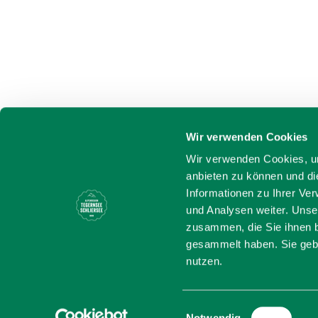
Wir verwenden Cookies
Wir verwenden Cookies, um
anbieten zu können und di
Informationen zu Ihrer Ve
und Analysen weiter. Unse
zusammen, die Sie ihnen b
gesammelt haben. Sie gebe
nutzen.
Bayern - tra
Einwilligungsauswahl
Sprache wählen:
DE
EN
IT
Barr
Notwendig