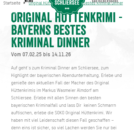
MENU
GASTGEBERSUCHE
Startseite
Original Hüttenkrimi - Bayerns bestes Kriminal Dinner
Original Hüttenkrimi - Bayerns bestes Kriminal Dinner
Startseite
Original Hüttenkrimi -
Bayerns bestes
Kriminal Dinner
Vom 07.02.25 bis 14.11.26
Auf geht´s zum Kriminal Dinner am Schliersee, zum
Highlight der bayerischen Abendunterhaltung. Erlebe und
genieße den aktuellen Fall der Macher des Original
Hüttenkrimis im Markus Wasmeier Almdorf am
Schliersee. Erlebe mit allen Sinnen den besten
bayerischen Kriminalfall und lass Dir keinen Schmarrn
auftischen, erlebe die SOKO Original Hüttenkrimi. Wir
haben mit viel Leidenschaft diesen Fall geschaffen –
denn eins ist sicher, so viel Lachen werden Sie nur bei