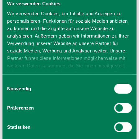
Wir verwenden Cookies
Preise
Wir verwenden Cookies, um Inhalte und Anzeigen zu
personalisieren, Funktionen für soziale Medien anbieten
Preis: 109,00 €
zu können und die Zugriffe auf unsere Website zu
Tickets online buchen in www.hüttenkrimi.de
analysieren. Außerdem geben wir Informationen zu Ihrer
Verwendung unserer Website an unsere Partner für
soziale Medien, Werbung und Analysen weiter. Unsere
Veranstalter
Partner führen diese Informationen möglicherweise mit
crossing mind e.K. - Abt. SOKO "Wirtshauskrimi"
weiteren Daten zusammen, die Sie ihnen bereitgestellt
Kirchgasse 4
haben oder die sie im Rahmen Ihrer Nutzung der Dienste
83646 Bad Tölz
gesammelt haben. Sie geben Einwilligung zu unseren
Einwilligungsauswahl
Tel.: +49 8041 4392535
Cookies, wenn Sie unsere Webseite weiterhin nutzen.
Notwendig
zur Website
E-Mail verfassen
Präferenzen
Statistiken