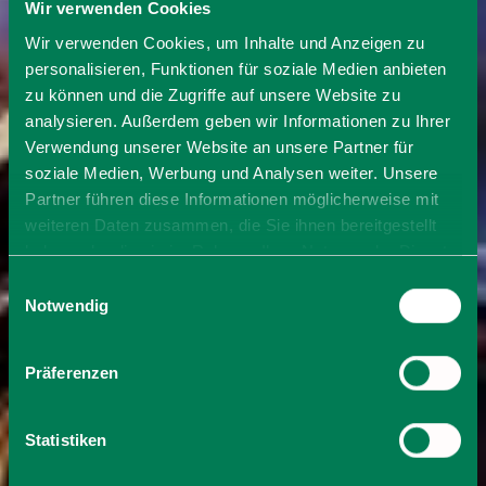
Wir verwenden Cookies
Wir verwenden Cookies, um Inhalte und Anzeigen zu
personalisieren, Funktionen für soziale Medien anbieten
zu können und die Zugriffe auf unsere Website zu
analysieren. Außerdem geben wir Informationen zu Ihrer
Verwendung unserer Website an unsere Partner für
soziale Medien, Werbung und Analysen weiter. Unsere
Partner führen diese Informationen möglicherweise mit
weiteren Daten zusammen, die Sie ihnen bereitgestellt
haben oder die sie im Rahmen Ihrer Nutzung der Dienste
gesammelt haben. Sie geben Einwilligung zu unseren
Einwilligungsauswahl
Cookies, wenn Sie unsere Webseite weiterhin nutzen.
Notwendig
Präferenzen
Statistiken