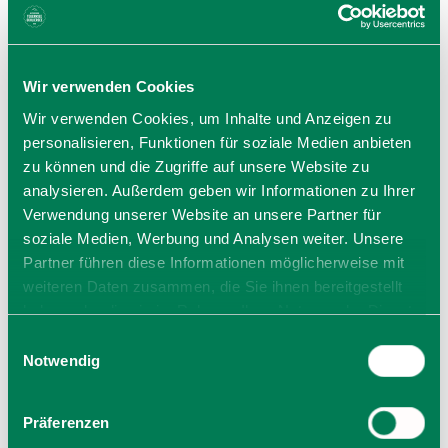
Di, 01.09.26 um 14:00 Uhr
Termin speichern
Wir verwenden Cookies
Seite 1 von 2
Wir verwenden Cookies, um Inhalte und Anzeigen zu
personalisieren, Funktionen für soziale Medien anbieten
zu können und die Zugriffe auf unsere Website zu
analysieren. Außerdem geben wir Informationen zu Ihrer
Verwendung unserer Website an unsere Partner für
soziale Medien, Werbung und Analysen weiter. Unsere
Partner führen diese Informationen möglicherweise mit
Preise
weiteren Daten zusammen, die Sie ihnen bereitgestellt
haben oder die sie im Rahmen Ihrer Nutzung der Dienste
Mit Gästekarte kostenfrei, ansonsten 5,00 Euro
gesammelt haben. Sie geben Einwilligung zu unseren
Einwilligungsauswahl
Cookies, wenn Sie unsere Webseite weiterhin nutzen.
Notwendig
Veranstalter
Präferenzen
Gäste-Information Schliersee