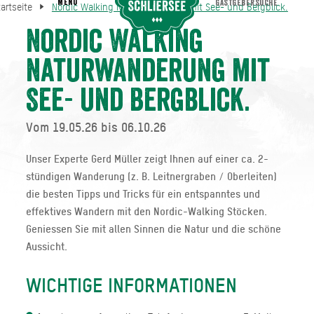
MENU
GASTGEBERSUCHE
tartseite
Nordic Walking Naturwanderung mit See- und Bergblick.
Nordic Walking Naturwanderung mit See- und Bergblick.
Startseite
Nordic Walking
Naturwanderung mit
See- und Bergblick.
Vom 19.05.26 bis 06.10.26
Unser Experte Gerd Müller zeigt Ihnen auf einer ca. 2-
stündigen Wanderung (z. B. Leitnergraben / Oberleiten)
die besten Tipps und Tricks für ein entspanntes und
effektives Wandern mit den Nordic-Walking Stöcken.
Geniessen Sie mit allen Sinnen die Natur und die schöne
Aussicht.
WICHTIGE INFORMATIONEN