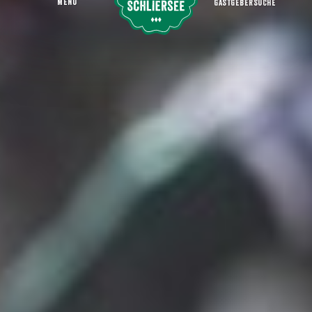
MENU
GASTGEBERSUCHE
Leonhardifahrt Schliersee-Fischhausen
Startseite