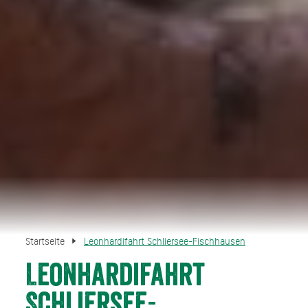
Startseite
Leonhardifahrt Schliersee-Fischhausen
Leonhardifahrt
Schliersee-