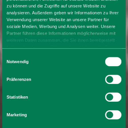
zu können und die Zugriffe auf unsere Website zu
analysieren. Außerdem geben wir Informationen zu Ihrer
Verwendung unserer Website an unsere Partner für
soziale Medien, Werbung und Analysen weiter. Unsere
Partner führen diese Informationen möglicherweise mit
weiteren Daten zusammen, die Sie ihnen bereitgestellt
haben oder die sie im Rahmen Ihrer Nutzung der Dienste
gesammelt haben. Sie geben Einwilligung zu unseren
Einwilligungsauswahl
Cookies, wenn Sie unsere Webseite weiterhin nutzen.
Notwendig
Präferenzen
Statistiken
Marketing