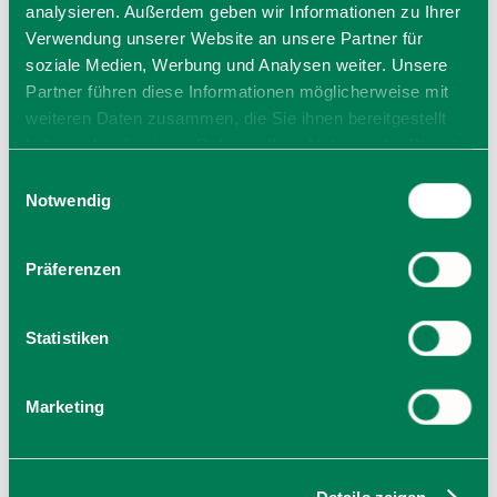
analysieren. Außerdem geben wir Informationen zu Ihrer
83734 Hausham
Verwendung unserer Website an unsere Partner für
Tel.: 08026 3909-0
soziale Medien, Werbung und Analysen weiter. Unsere
zur Website
Partner führen diese Informationen möglicherweise mit
E-Mail verfassen
weiteren Daten zusammen, die Sie ihnen bereitgestellt
haben oder die sie im Rahmen Ihrer Nutzung der Dienste
gesammelt haben. Sie geben Einwilligung zu unseren
Einwilligungsauswahl
Cookies, wenn Sie unsere Webseite weiterhin nutzen.
Notwendig
Präferenzen
Statistiken
Marketing