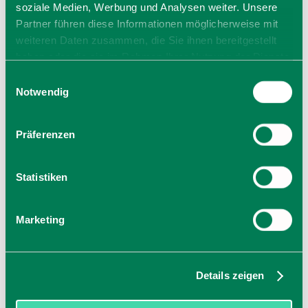
soziale Medien, Werbung und Analysen weiter. Unsere
Partner führen diese Informationen möglicherweise mit
weiteren Daten zusammen, die Sie ihnen bereitgestellt
haben oder die sie im Rahmen Ihrer Nutzung der Dienste
gesammelt haben. Sie geben Einwilligung zu unseren
Einwilligungsauswahl
Cookies, wenn Sie unsere Webseite weiterhin nutzen.
Notwendig
Präferenzen
Statistiken
Marketing
Details zeigen