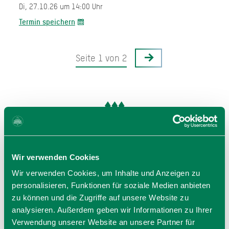
Di, 27.10.26 um 14:00 Uhr
Termin speichern
Seite 1 von 2
Veranstalter
Wir verwenden Cookies
Kulturreferat der Gemeinde Hausham
Wir verwenden Cookies, um Inhalte und Anzeigen zu
Schlierseer Str. 18
personalisieren, Funktionen für soziale Medien anbieten
83734 Hausham
zu können und die Zugriffe auf unsere Website zu
Tel.: 08026 3909-0
analysieren. Außerdem geben wir Informationen zu Ihrer
zur Website
Verwendung unserer Website an unsere Partner für
E-Mail verfassen