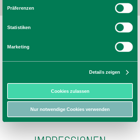
Präferenzen
Krankenhaus Agatharied
Statistiken
Norbert-Kerkel-Platz 1
83734
Hausham
Marketing
Tel: +49 8026 393-0
Fax: +49 8026 393-4636
zur Homepage
Details zeigen
E-Mail
jetzt Route planen
Cookies zulassen
Nur notwendige Cookies verwenden