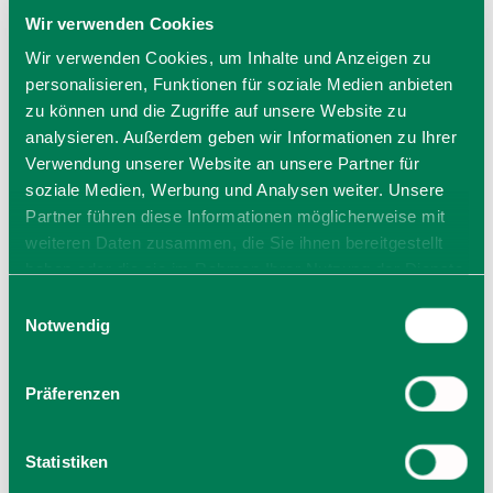
Wir verwenden Cookies
Wir verwenden Cookies, um Inhalte und Anzeigen zu
personalisieren, Funktionen für soziale Medien anbieten
Preise
zu können und die Zugriffe auf unsere Website zu
Preis: 14,00 €
analysieren. Außerdem geben wir Informationen zu Ihrer
Regulär ((inkl. Kaffee und Kuchen) 14 €
Verwendung unserer Website an unsere Partner für
soziale Medien, Werbung und Analysen weiter. Unsere
Partner führen diese Informationen möglicherweise mit
weiteren Daten zusammen, die Sie ihnen bereitgestellt
Veranstalter
haben oder die sie im Rahmen Ihrer Nutzung der Dienste
KULTUR im Oberbräu
gesammelt haben. Sie geben Einwilligung zu unseren
Marktplatz 18 a
Einwilligungsauswahl
Cookies, wenn Sie unsere Webseite weiterhin nutzen.
Notwendig
83607 Holzkirchen
Tel.:
zur Website
Präferenzen
E-Mail verfassen
Statistiken