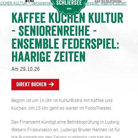
MENU
GASTGEBERSUCHE
UCHEN KULTUR - Seniorenreihe - Ensemble Federspiel: Haarige Zeiten
 KUCHEN KULTUR - Seniorenreihe - Ensemble Federspiel: Haarige Zeiten
KAFFEE KUCHEN KULTUR
- Seniorenreihe -
Ensemble Federspiel:
Haarige Zeiten
Am 29.10.26
Direkt buchen
Beginn ist um 14 Uhr im KulturBistro mit Kaffee und
Kuchen. Um 15 Uhr geht es weiter im FoolsTheater.
Das Finanzamt kündigt eine Betriebsprüfung in Ludwig
Webers Friseursalon an. Ludwigs Bruder Hannes ist für
die Buchhaltung des Salons zuständig und hat die