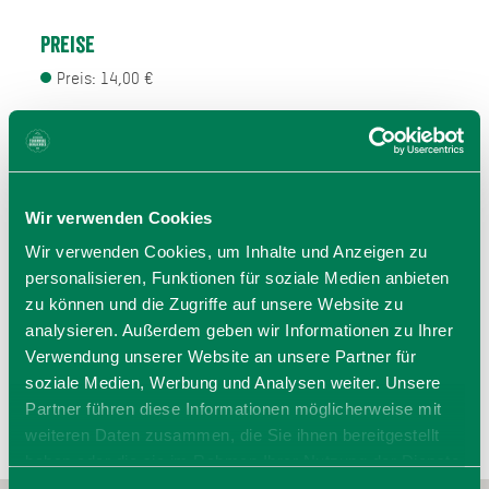
Preise
Preis: 14,00 €
Veranstalter
KULTUR im Oberbräu
Marktplatz 18 a
Wir verwenden Cookies
83607 Holzkirchen
Tel.:
Wir verwenden Cookies, um Inhalte und Anzeigen zu
zur Website
personalisieren, Funktionen für soziale Medien anbieten
E-Mail verfassen
zu können und die Zugriffe auf unsere Website zu
analysieren. Außerdem geben wir Informationen zu Ihrer
Verwendung unserer Website an unsere Partner für
soziale Medien, Werbung und Analysen weiter. Unsere
Partner führen diese Informationen möglicherweise mit
weiteren Daten zusammen, die Sie ihnen bereitgestellt
haben oder die sie im Rahmen Ihrer Nutzung der Dienste
gesammelt haben. Sie geben Einwilligung zu unseren