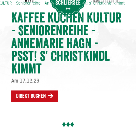
MENU
GASTGEBERSUCHE
LTUR - Seniorenreihe - Annemarie Hagn - Psst! s' Christkindl kimmt
KULTUR - Seniorenreihe - Annemarie Hagn - Psst! s' Christkindl kimmt
KAFFEE KUCHEN KULTUR
- Seniorenreihe -
Annemarie Hagn -
Psst! s' Christkindl
kimmt
Am 17.12.26
Direkt buchen